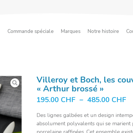
e
Commande spéciale
Marques
Notre histoire
Co
Villeroy et Boch, les cou
« Arthur brossé »
195.00
CHF
–
485.00
CHF
Des lignes galbées et un design intempo
absolument polyvalents qui se marient p
porcelaine raffinées. Cet ensemble exis