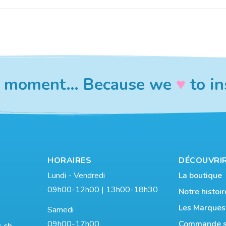
 a moment… Because we
♥︎
to in
HORAIRES
DÉCOUVRI
Lundi - Vendredi
La boutique
09h00-12h00 | 13h00-18h30
Notre histoir
Les Marques
Samedi
09h00-17h00
Commande s
s.ch