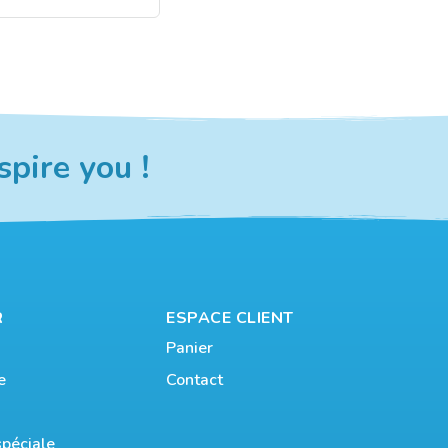
spire you !
R
ESPACE CLIENT
Panier
e
Contact
péciale